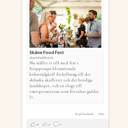
Skåne Food Fest
skanefoodfest.se
Nu ställer vi till med fest i
Krapperups blomstrande
köksträdgård! En hyllning till det
skånska skafferiet och det bördiga
landskapet, och en eloge till
entreprenörerna som förvaltar guldet.
D...
Se på Facebook
·
Dela
10
0
0