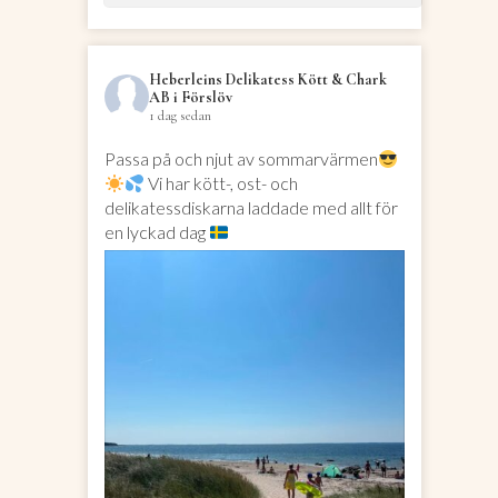
Heberleins Delikatess Kött & Chark
AB i Förslöv
1 dag sedan
Passa på och njut av sommarvärmen
Vi har kött-, ost- och
delikatessdiskarna laddade med allt för
en lyckad dag