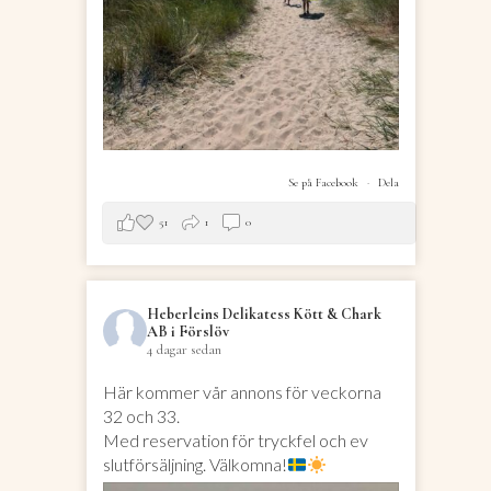
Se på Facebook
·
Dela
51
1
0
Heberleins Delikatess Kött & Chark
AB i Förslöv
4 dagar sedan
Här kommer vår annons för veckorna
32 och 33.
Med reservation för tryckfel och ev
slutförsäljning. Välkomna!