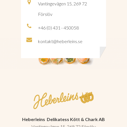
Vantingevägen 15, 269 72
Förslöv
+46 (0) 431 - 450058
kontakt@heberleins.se
Heberleins Delikatess Kött & Chark AB
Vantingevägen 15, 269 72 Förslöv