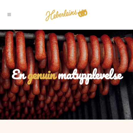
En
genuin
matupplevelse